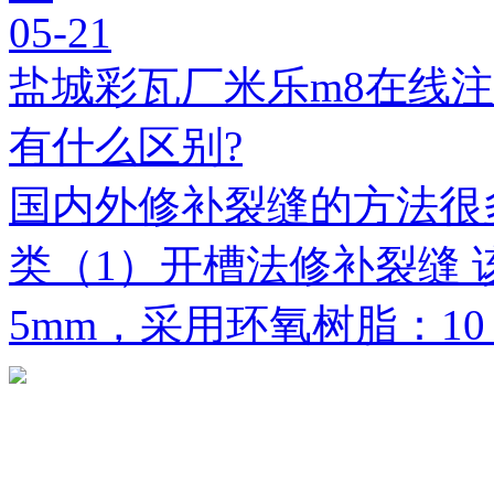
05-21
盐城彩瓦厂米乐m8在线
有什么区别?
国内外修补裂缝的方法很
类（1）开槽法修补裂缝 
5mm，采用环氧树脂：1