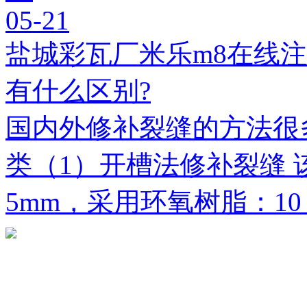
05-21
盐城彩瓦厂米乐m8在线
有什么区别?
国内外修补裂缝的方法很
类（1）开槽法修补裂缝 
5mm，采用环氧树脂：1