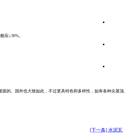
应≥30%。
屋面的。国外也大致如此，不过更具特色和多样性，如有各种尖屋顶、
[下一条] 水泥瓦