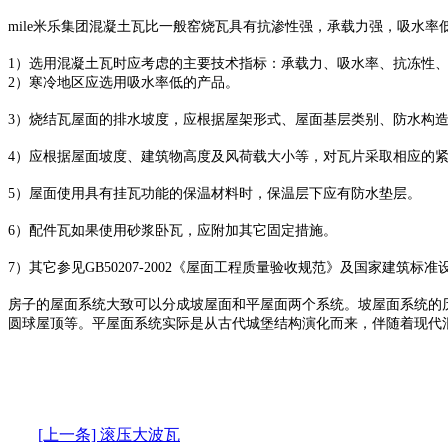
mile米乐集团混凝土瓦比一般窑烧瓦具有抗渗性强，承载力强，吸水率
1）选用混凝土瓦时应考虑的主要技术指标：承载力、吸水率、抗冻性
2）寒冷地区应选用吸水率低的产品。
3）烧结瓦屋面的排水坡度，应根据屋架形式、屋面基层类别、防水构造
4）应根据屋面坡度、建筑物高度及风荷载大小等，对瓦片采取相应的
5）屋面使用具有挂瓦功能的保温材料时，保温层下应有防水垫层。
6）配件瓦如果使用砂浆卧瓦，应附加其它固定措施。
7）其它参见GB50207-2002《屋面工程质量验收规范》及国家建筑标准
房子的屋面系统大致可以分成坡屋面和平屋面两个系统。坡屋面系统的
圆球屋顶等。平屋面系统实际是从古代城堡结构演化而来，伴随着现代
[上一条] 滚压大波瓦