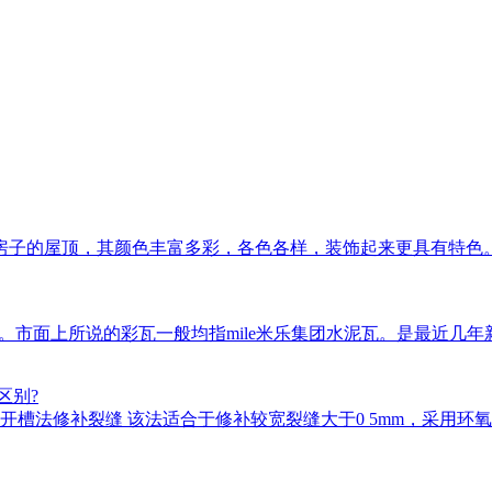
房子的屋顶，其颜色丰富多彩，各色各样，装饰起来更具有特色
瓦等。市面上所说的彩瓦一般均指mile米乐集团水泥瓦。是最近
区别?
槽法修补裂缝 该法适合于修补较宽裂缝大于0 5mm，采用环氧