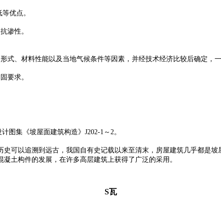
低等优点。
、抗渗性。
形式、材料性能以及当地气候条件等因素，并经技术经济比较后确定，一般
紧固要求。
设计图集《坡屋面建筑构造》J202-1～2。
历史可以追溯到远古，我国自有史记载以来至清末，房屋建筑几乎都是坡
混凝土构件的发展，在许多高层建筑上获得了广泛的采用。
S瓦