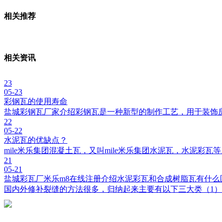
相关推荐
相关资讯
23
05-23
彩钢瓦的使用寿命
盐城彩钢瓦厂家介绍彩钢瓦是一种新型的制作工艺，用于装饰
22
05-22
水泥瓦的优缺点？
mile米乐集团混凝土瓦，又叫mile米乐集团水泥瓦，水泥彩
21
05-21
盐城彩瓦厂米乐m8在线注册介绍水泥彩瓦和合成树脂瓦有什么
国内外修补裂缝的方法很多，归纳起来主要有以下三大类（1）开