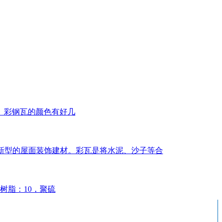
。彩钢瓦的颜色有好几
几年新型的屋面装饰建材。彩瓦是将水泥、沙子等合
树脂：10，聚硫