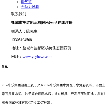
烟气道
无动力风帽
联系我们
盐城市英红彩瓦有限米乐m8在线注册
联系人：陈先生
13305104508
地址：盐城市盐都区杨侍生态园西侧
网址：
www.ycyhcwc.com
S瓦
mile米乐集团混凝土瓦，又叫mile米乐集团水泥瓦，水泥彩瓦等。市
彩瓦是将水泥、沙子等合理配比后，通过模具，经高压压制而成，具有
相关国家标准有JC/T746-2007标准。