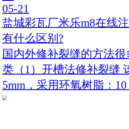
05-21
盐城彩瓦厂米乐m8在线
有什么区别?
国内外修补裂缝的方法很
类（1）开槽法修补裂缝 
5mm，采用环氧树脂：1