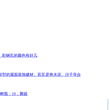
。彩钢瓦的颜色有好几
几年新型的屋面装饰建材。彩瓦是将水泥、沙子等合
树脂：10，聚硫