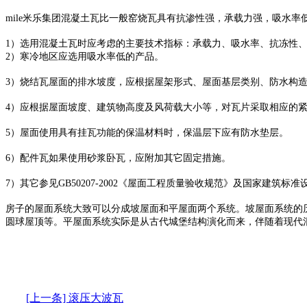
mile米乐集团混凝土瓦比一般窑烧瓦具有抗渗性强，承载力强，吸水率
1）选用混凝土瓦时应考虑的主要技术指标：承载力、吸水率、抗冻性
2）寒冷地区应选用吸水率低的产品。
3）烧结瓦屋面的排水坡度，应根据屋架形式、屋面基层类别、防水构造
4）应根据屋面坡度、建筑物高度及风荷载大小等，对瓦片采取相应的
5）屋面使用具有挂瓦功能的保温材料时，保温层下应有防水垫层。
6）配件瓦如果使用砂浆卧瓦，应附加其它固定措施。
7）其它参见GB50207-2002《屋面工程质量验收规范》及国家建筑标准
房子的屋面系统大致可以分成坡屋面和平屋面两个系统。坡屋面系统的
圆球屋顶等。平屋面系统实际是从古代城堡结构演化而来，伴随着现代
[上一条] 滚压大波瓦