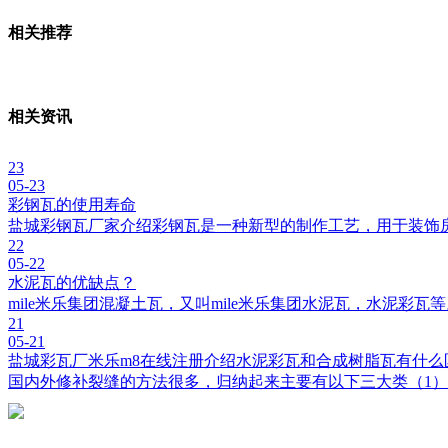
相关推荐
相关资讯
23
05-23
彩钢瓦的使用寿命
盐城彩钢瓦厂家介绍彩钢瓦是一种新型的制作工艺，用于装饰
22
05-22
水泥瓦的优缺点？
mile米乐集团混凝土瓦，又叫mile米乐集团水泥瓦，水泥彩
21
05-21
盐城彩瓦厂米乐m8在线注册介绍水泥彩瓦和合成树脂瓦有什么
国内外修补裂缝的方法很多，归纳起来主要有以下三大类（1）开