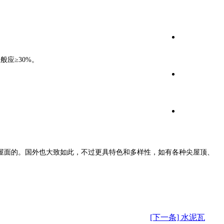
应≥30%。
屋面的。国外也大致如此，不过更具特色和多样性，如有各种尖屋顶、
[下一条] 水泥瓦