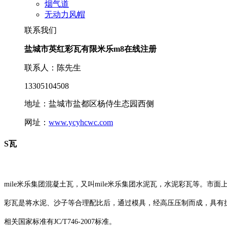
烟气道
无动力风帽
联系我们
盐城市英红彩瓦有限米乐m8在线注册
联系人：陈先生
13305104508
地址：盐城市盐都区杨侍生态园西侧
网址：
www.ycyhcwc.com
S瓦
mile米乐集团混凝土瓦，又叫mile米乐集团水泥瓦，水泥彩瓦等。市
彩瓦是将水泥、沙子等合理配比后，通过模具，经高压压制而成，具有
相关国家标准有JC/T746-2007标准。