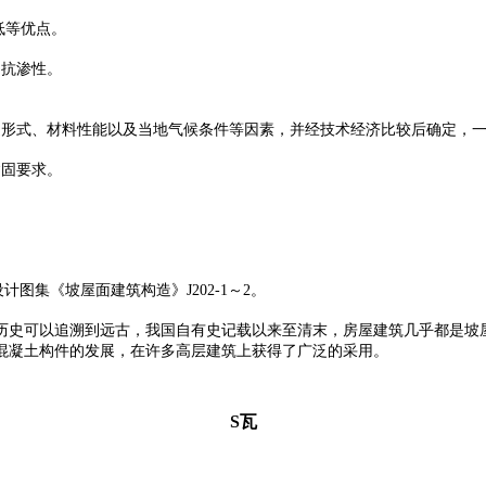
低等优点。
、抗渗性。
形式、材料性能以及当地气候条件等因素，并经技术经济比较后确定，一般
紧固要求。
设计图集《坡屋面建筑构造》J202-1～2。
历史可以追溯到远古，我国自有史记载以来至清末，房屋建筑几乎都是坡
混凝土构件的发展，在许多高层建筑上获得了广泛的采用。
S瓦