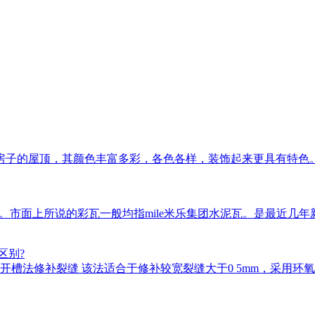
房子的屋顶，其颜色丰富多彩，各色各样，装饰起来更具有特色
瓦等。市面上所说的彩瓦一般均指mile米乐集团水泥瓦。是最近
区别?
槽法修补裂缝 该法适合于修补较宽裂缝大于0 5mm，采用环氧