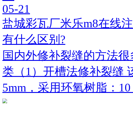
05-21
盐城彩瓦厂米乐m8在线
有什么区别?
国内外修补裂缝的方法很
类（1）开槽法修补裂缝 
5mm，采用环氧树脂：1