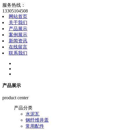
服务热线：
13305104508
网站首页
关于我们
产品展示
案例展示
新闻资讯
在线留言
联系我们
产品展示
product center
产品分类
水泥瓦
钢纤维井盖
常用配件