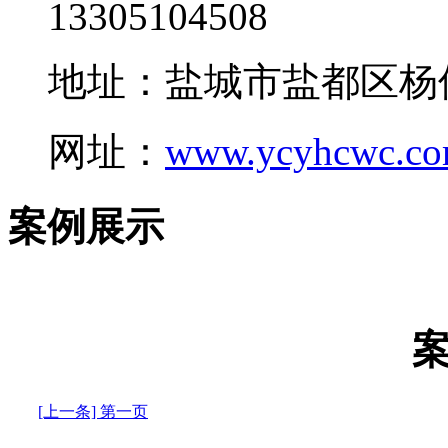
13305104508
地址：盐城市盐都区杨
网址：
www.ycyhcwc.c
案例展示
[上一条] 第一页