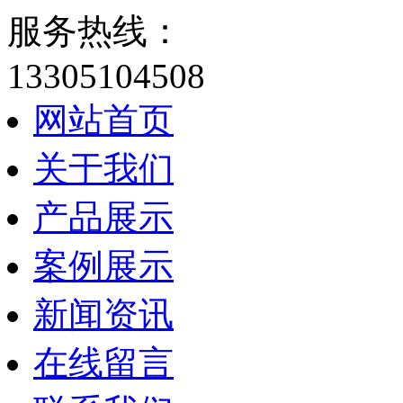
服务热线：
13305104508
网站首页
关于我们
产品展示
案例展示
新闻资讯
在线留言