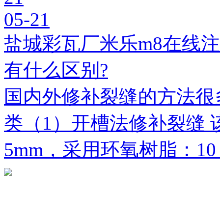
05-21
盐城彩瓦厂米乐m8在线
有什么区别?
国内外修补裂缝的方法很
类（1）开槽法修补裂缝 
5mm，采用环氧树脂：1