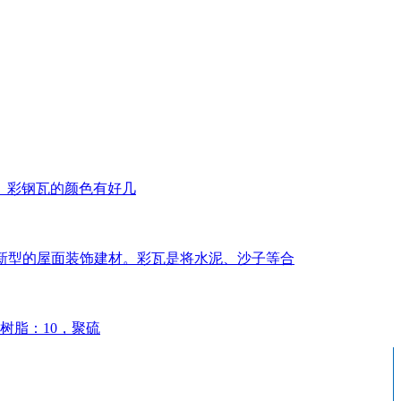
。彩钢瓦的颜色有好几
几年新型的屋面装饰建材。彩瓦是将水泥、沙子等合
树脂：10，聚硫