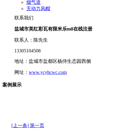
烟气道
无动力风帽
联系我们
盐城市英红彩瓦有限米乐m8在线注册
联系人：陈先生
13305104508
地址：盐城市盐都区杨侍生态园西侧
网址：
www.ycyhcwc.com
案例展示
[上一条] 第一页