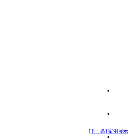
[下一条] 案例展示