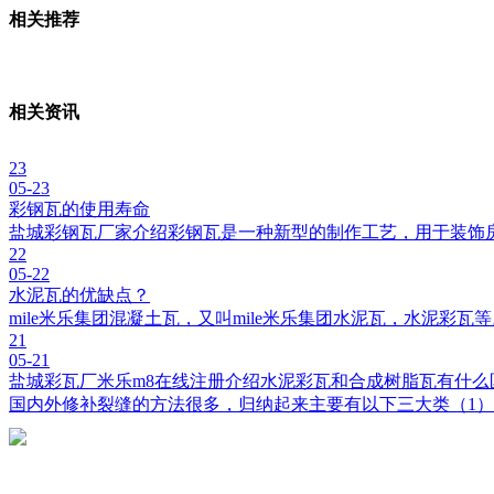
相关推荐
相关资讯
23
05-23
彩钢瓦的使用寿命
盐城彩钢瓦厂家介绍彩钢瓦是一种新型的制作工艺，用于装饰
22
05-22
水泥瓦的优缺点？
mile米乐集团混凝土瓦，又叫mile米乐集团水泥瓦，水泥彩
21
05-21
盐城彩瓦厂米乐m8在线注册介绍水泥彩瓦和合成树脂瓦有什么
国内外修补裂缝的方法很多，归纳起来主要有以下三大类（1）开