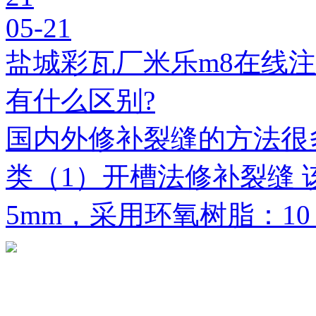
05-21
盐城彩瓦厂米乐m8在线
有什么区别?
国内外修补裂缝的方法很
类（1）开槽法修补裂缝 
5mm，采用环氧树脂：1