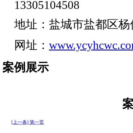
13305104508
地址：盐城市盐都区杨
网址：
www.ycyhcwc.c
案例展示
[上一条] 第一页