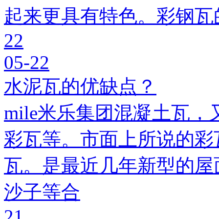
起来更具有特色。彩钢瓦
22
05-22
水泥瓦的优缺点？
mile米乐集团混凝土瓦，
彩瓦等。市面上所说的彩瓦
瓦。是最近几年新型的屋
沙子等合
21