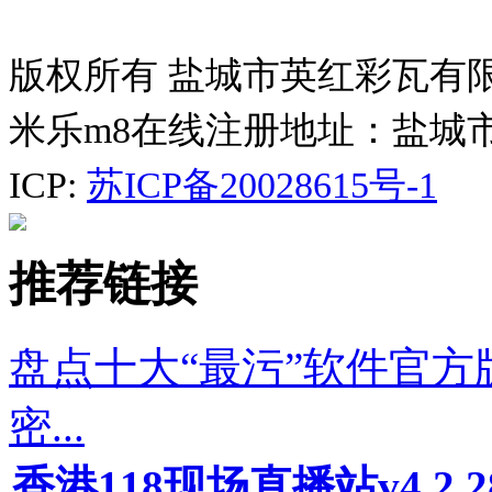
版权所有 盐城市英红彩瓦有
米乐m8在线注册地址：盐城
ICP:
苏ICP备20028615号-1
推荐链接
盘点十大“最污”软件官方
密...
香港118现场直播站v4.2