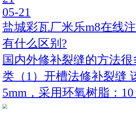
05-21
盐城彩瓦厂米乐m8在线
有什么区别?
国内外修补裂缝的方法很
类（1）开槽法修补裂缝 
5mm，采用环氧树脂：1