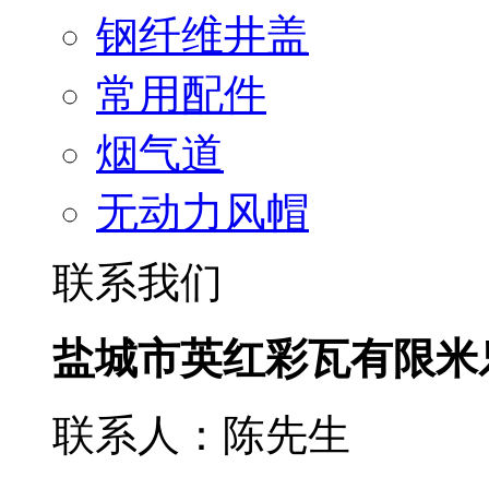
钢纤维井盖
常用配件
烟气道
无动力风帽
联系我们
盐城市英红彩瓦有限米
联系人：陈先生