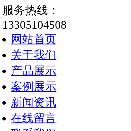
服务热线：
13305104508
网站首页
关于我们
产品展示
案例展示
新闻资讯
在线留言