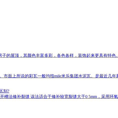
房子的屋顶，其颜色丰富多彩，各色各样，装饰起来更具有特色
瓦等。市面上所说的彩瓦一般均指mile米乐集团水泥瓦。是最近
区别?
槽法修补裂缝 该法适合于修补较宽裂缝大于0 5mm，采用环氧