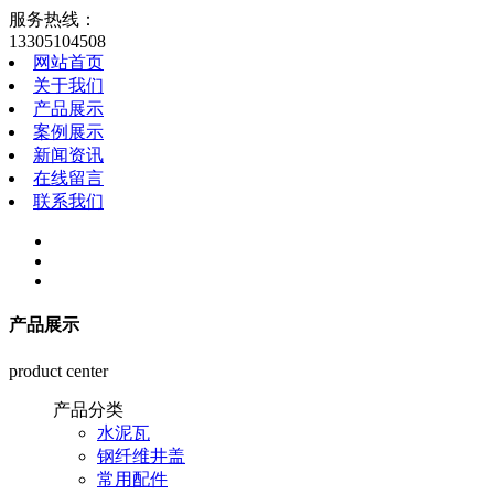
服务热线：
13305104508
网站首页
关于我们
产品展示
案例展示
新闻资讯
在线留言
联系我们
产品展示
product center
产品分类
水泥瓦
钢纤维井盖
常用配件