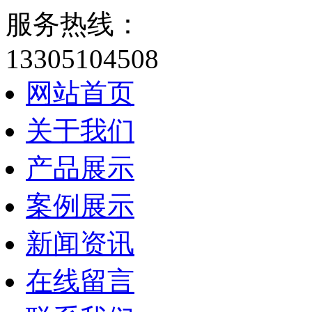
服务热线：
13305104508
网站首页
关于我们
产品展示
案例展示
新闻资讯
在线留言