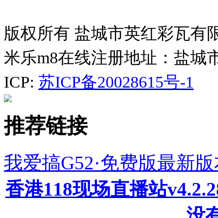
版权所有 盐城市英红彩瓦有
米乐m8在线注册地址：盐城
ICP:
苏ICP备20028615号-1
推荐链接
我爱搞G52·免费版最新
香港118现场直播站v4.2
没