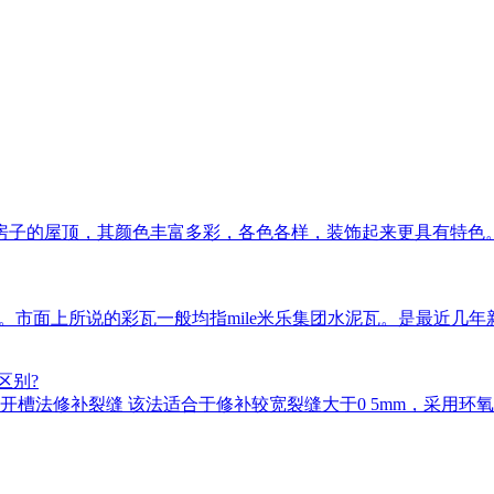
房子的屋顶，其颜色丰富多彩，各色各样，装饰起来更具有特色
瓦等。市面上所说的彩瓦一般均指mile米乐集团水泥瓦。是最近
区别?
槽法修补裂缝 该法适合于修补较宽裂缝大于0 5mm，采用环氧