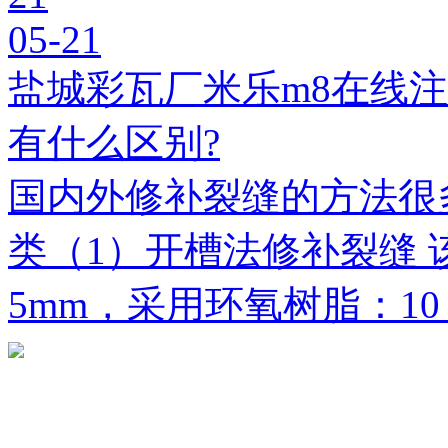
05-21
盐城彩瓦厂米乐m8在线
有什么区别?
国内外修补裂缝的方法很
类（1）开槽法修补裂缝 
5mm，采用环氧树脂：1