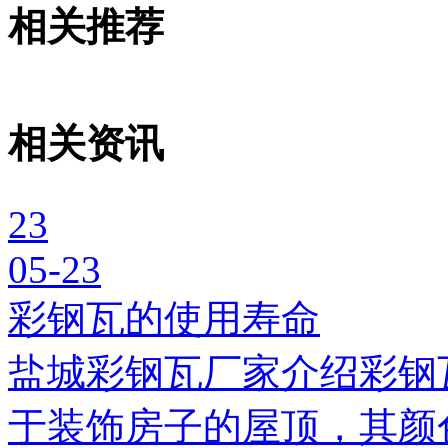
相关推荐
相关资讯
23
05-23
彩钢瓦的使用寿命
盐城彩钢瓦厂家介绍彩钢
于装饰房子的屋顶，其颜