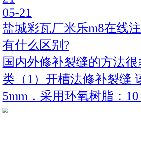
05-21
盐城彩瓦厂米乐m8在线
有什么区别?
国内外修补裂缝的方法很
类（1）开槽法修补裂缝 
5mm，采用环氧树脂：1