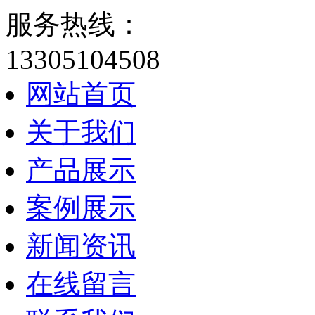
服务热线：
13305104508
网站首页
关于我们
产品展示
案例展示
新闻资讯
在线留言