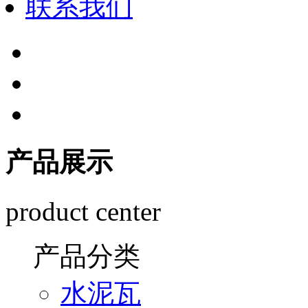
联系我们
产品展示
product center
产品分类
水泥瓦