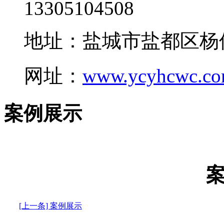
13305104508
地址：盐城市盐都区杨
网址：
www.ycyhcwc.c
案例展示
[上一条] 案例展示