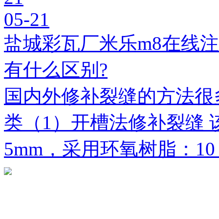
05-21
盐城彩瓦厂米乐m8在线
有什么区别?
国内外修补裂缝的方法很
类（1）开槽法修补裂缝 
5mm，采用环氧树脂：1