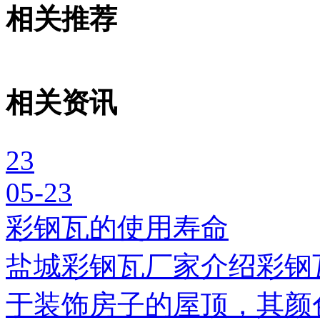
相关推荐
相关资讯
23
05-23
彩钢瓦的使用寿命
盐城彩钢瓦厂家介绍彩钢
于装饰房子的屋顶，其颜