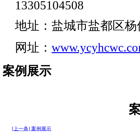
13305104508
地址：盐城市盐都区杨
网址：
www.ycyhcwc.c
案例展示
[上一条] 案例展示