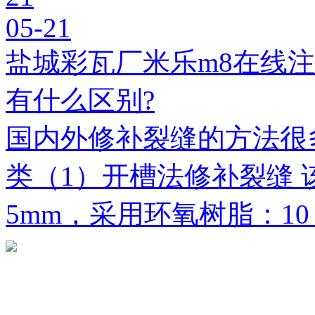
05-21
盐城彩瓦厂米乐m8在线
有什么区别?
国内外修补裂缝的方法很
类（1）开槽法修补裂缝 
5mm，采用环氧树脂：1