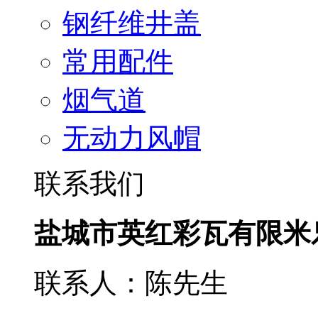
钢纤维井盖
常用配件
烟气道
无动力风帽
联系我们
盐城市英红彩瓦有限米
联系人：陈先生