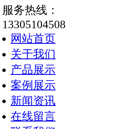
服务热线：
13305104508
网站首页
关于我们
产品展示
案例展示
新闻资讯
在线留言