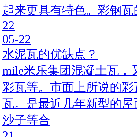
起来更具有特色。彩钢瓦
22
05-22
水泥瓦的优缺点？
mile米乐集团混凝土瓦，
彩瓦等。市面上所说的彩瓦
瓦。是最近几年新型的屋
沙子等合
21