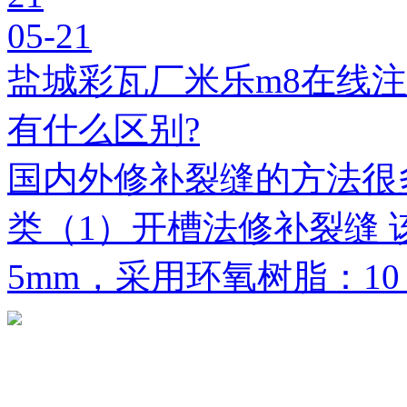
05-21
盐城彩瓦厂米乐m8在线
有什么区别?
国内外修补裂缝的方法很
类（1）开槽法修补裂缝 
5mm，采用环氧树脂：1