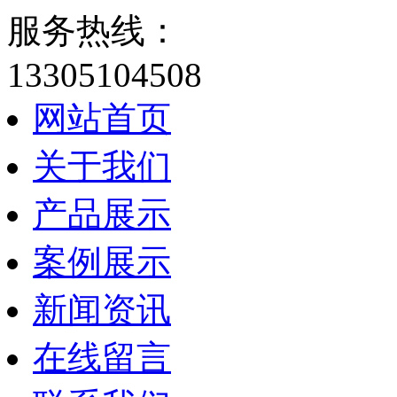
服务热线：
13305104508
网站首页
关于我们
产品展示
案例展示
新闻资讯
在线留言