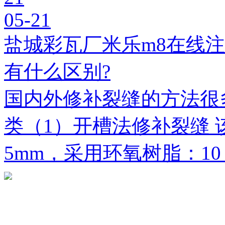
05-21
盐城彩瓦厂米乐m8在线
有什么区别?
国内外修补裂缝的方法很
类（1）开槽法修补裂缝 
5mm，采用环氧树脂：1