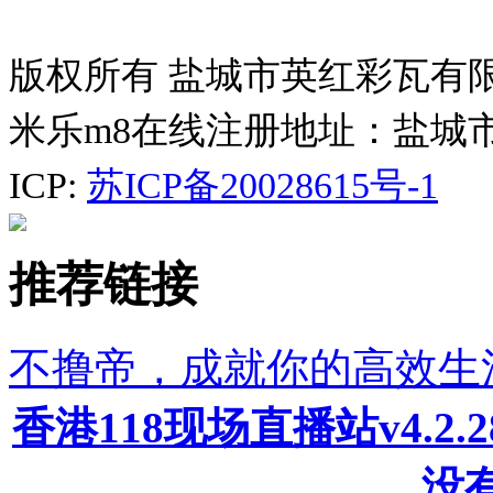
版权所有 盐城市英红彩瓦有
米乐m8在线注册地址：盐城
ICP:
苏ICP备20028615号-1
推荐链接
不撸帝，成就你的高效生
香港118现场直播站v4.2
没