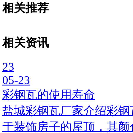
相关推荐
相关资讯
23
05-23
彩钢瓦的使用寿命
盐城彩钢瓦厂家介绍彩钢
于装饰房子的屋顶，其颜