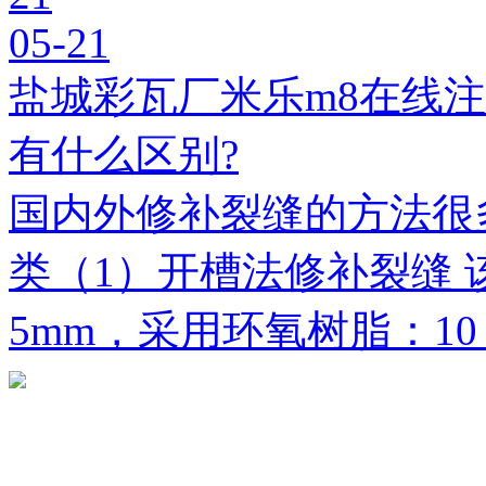
05-21
盐城彩瓦厂米乐m8在线
有什么区别?
国内外修补裂缝的方法很
类（1）开槽法修补裂缝 
5mm，采用环氧树脂：1