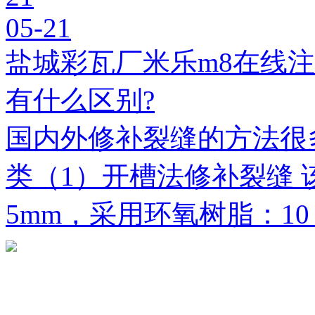
05-21
盐城彩瓦厂米乐m8在线
有什么区别?
国内外修补裂缝的方法很
类（1）开槽法修补裂缝 
5mm，采用环氧树脂：1