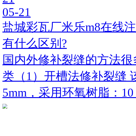
05-21
盐城彩瓦厂米乐m8在线
有什么区别?
国内外修补裂缝的方法很
类（1）开槽法修补裂缝 
5mm，采用环氧树脂：1