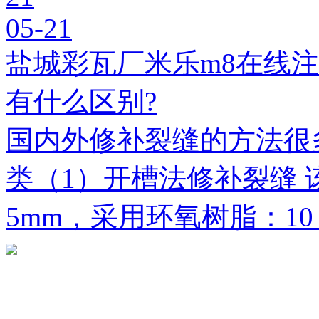
05-21
盐城彩瓦厂米乐m8在线
有什么区别?
国内外修补裂缝的方法很
类（1）开槽法修补裂缝 
5mm，采用环氧树脂：1