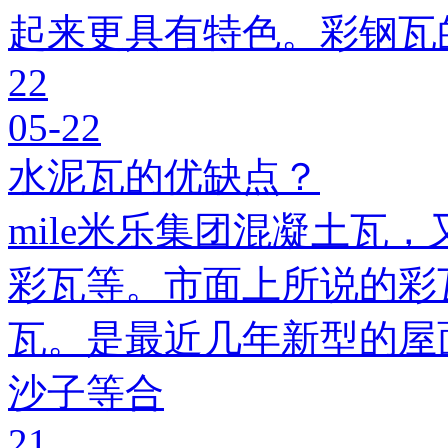
起来更具有特色。彩钢瓦
22
05-22
水泥瓦的优缺点？
mile米乐集团混凝土瓦，
彩瓦等。市面上所说的彩瓦
瓦。是最近几年新型的屋
沙子等合
21