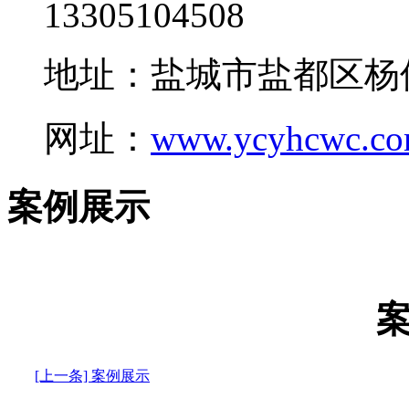
13305104508
地址：盐城市盐都区杨
网址：
www.ycyhcwc.c
案例展示
[上一条] 案例展示