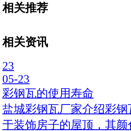
相关推荐
相关资讯
23
05-23
彩钢瓦的使用寿命
盐城彩钢瓦厂家介绍彩钢
于装饰房子的屋顶，其颜