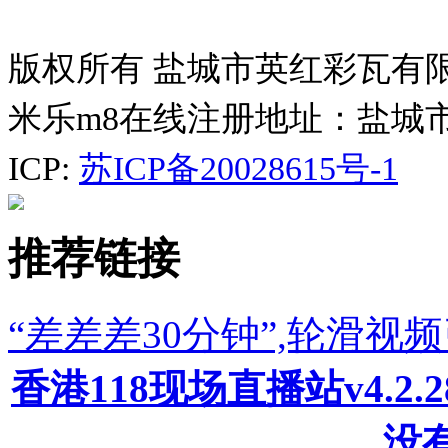
版权所有 盐城市英红彩瓦有
米乐m8在线注册地址：盐城
ICP:
苏ICP备20028615号-1
推荐链接
“差差差30分钟”,轮滑视
香港118现场直播站v4.2
没