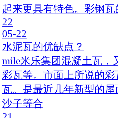
起来更具有特色。彩钢瓦
22
05-22
水泥瓦的优缺点？
mile米乐集团混凝土瓦，
彩瓦等。市面上所说的彩瓦
瓦。是最近几年新型的屋
沙子等合
21