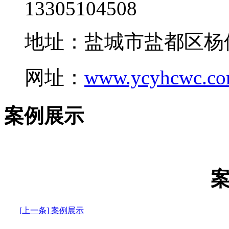
13305104508
地址：盐城市盐都区杨
网址：
www.ycyhcwc.c
案例展示
[上一条] 案例展示