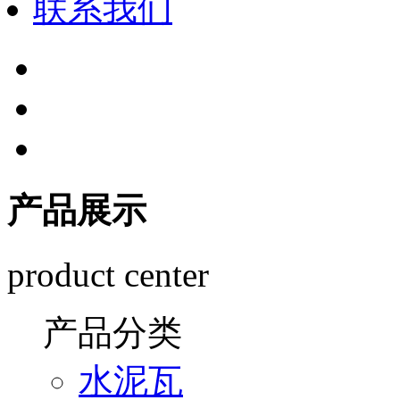
联系我们
产品展示
product center
产品分类
水泥瓦