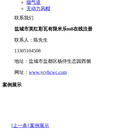
烟气道
无动力风帽
联系我们
盐城市英红彩瓦有限米乐m8在线注册
联系人：陈先生
13305104508
地址：盐城市盐都区杨侍生态园西侧
网址：
www.ycyhcwc.com
案例展示
[上一条] 案例展示