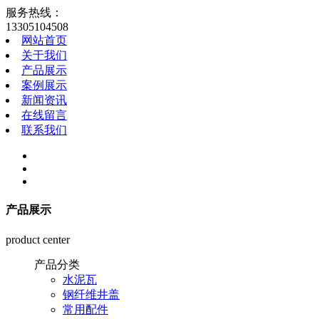
服务热线：
13305104508
网站首页
关于我们
产品展示
案例展示
新闻资讯
在线留言
联系我们
产品展示
product center
产品分类
水泥瓦
钢纤维井盖
常用配件