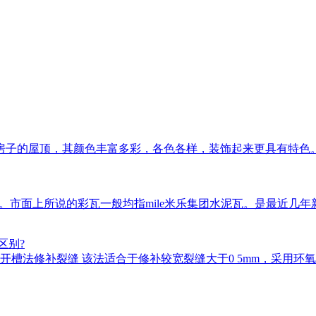
房子的屋顶，其颜色丰富多彩，各色各样，装饰起来更具有特色
瓦等。市面上所说的彩瓦一般均指mile米乐集团水泥瓦。是最近
区别?
槽法修补裂缝 该法适合于修补较宽裂缝大于0 5mm，采用环氧