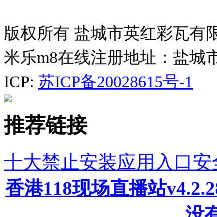
版权所有 盐城市英红彩瓦有
米乐m8在线注册地址：盐城
ICP:
苏ICP备20028615号-1
推荐链接
十大禁止安装应用入口安
香港118现场直播站v4.2
没