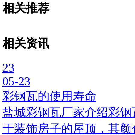
相关推荐
相关资讯
23
05-23
彩钢瓦的使用寿命
盐城彩钢瓦厂家介绍彩钢
于装饰房子的屋顶，其颜