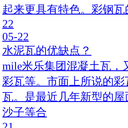
起来更具有特色。彩钢瓦
22
05-22
水泥瓦的优缺点？
mile米乐集团混凝土瓦，
彩瓦等。市面上所说的彩瓦
瓦。是最近几年新型的屋
沙子等合
21