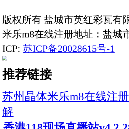
版权所有 盐城市英红彩瓦有
米乐m8在线注册地址：盐城
ICP:
苏ICP备20028615号-1
推荐链接
苏州晶体米乐m8在线注册
解
香港118现场直播站v4.2