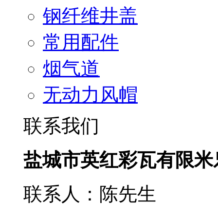
钢纤维井盖
常用配件
烟气道
无动力风帽
联系我们
盐城市英红彩瓦有限米
联系人：陈先生