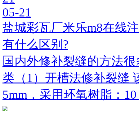
05-21
盐城彩瓦厂米乐m8在线
有什么区别?
国内外修补裂缝的方法很
类（1）开槽法修补裂缝 
5mm，采用环氧树脂：1