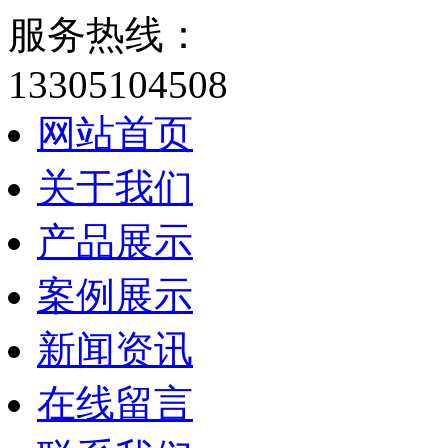
服务热线：
13305104508
网站首页
关于我们
产品展示
案例展示
新闻资讯
在线留言