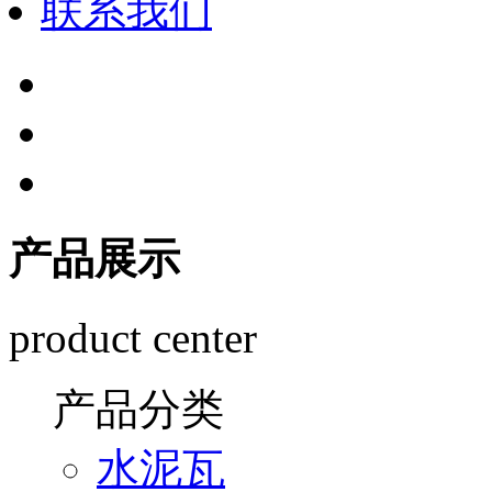
联系我们
产品展示
product center
产品分类
水泥瓦