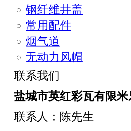
钢纤维井盖
常用配件
烟气道
无动力风帽
联系我们
盐城市英红彩瓦有限米
联系人：陈先生