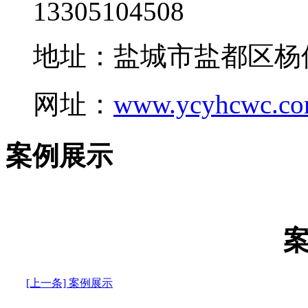
13305104508
地址：盐城市盐都区杨
网址：
www.ycyhcwc.c
案例展示
[上一条] 案例展示