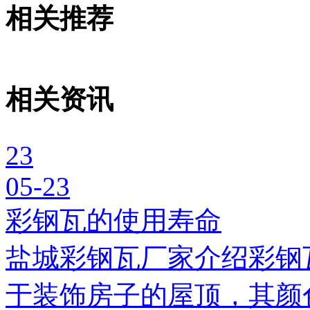
相关推荐
相关资讯
23
05-23
彩钢瓦的使用寿命
盐城彩钢瓦厂家介绍彩钢
于装饰房子的屋顶，其颜