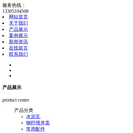
服务热线：
13305104508
网站首页
关于我们
产品展示
案例展示
新闻资讯
在线留言
联系我们
产品展示
product center
产品分类
水泥瓦
钢纤维井盖
常用配件