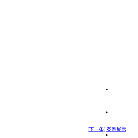
[下一条] 案例展示