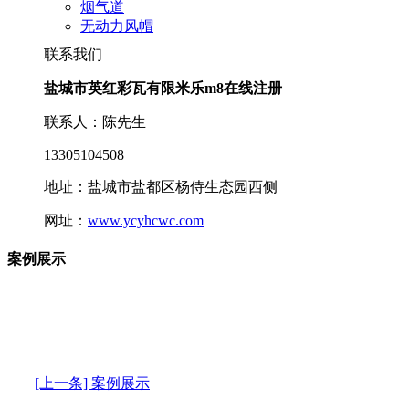
烟气道
无动力风帽
联系我们
盐城市英红彩瓦有限米乐m8在线注册
联系人：陈先生
13305104508
地址：盐城市盐都区杨侍生态园西侧
网址：
www.ycyhcwc.com
案例展示
[上一条] 案例展示