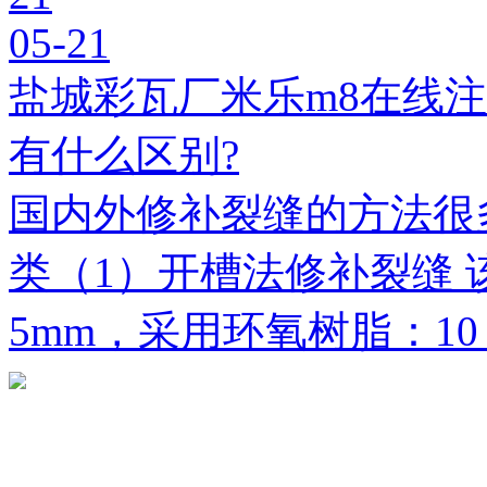
05-21
盐城彩瓦厂米乐m8在线
有什么区别?
国内外修补裂缝的方法很
类（1）开槽法修补裂缝 
5mm，采用环氧树脂：1