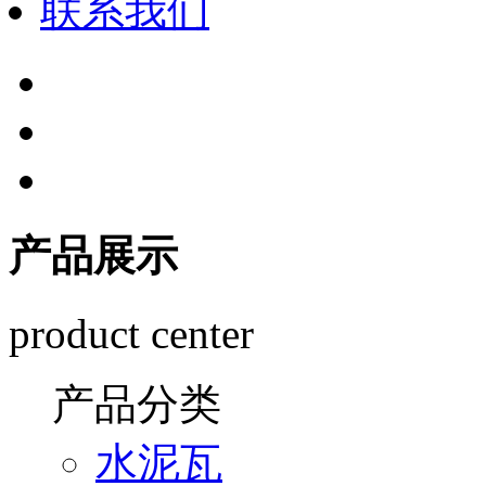
联系我们
产品展示
product center
产品分类
水泥瓦