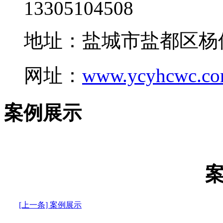
13305104508
地址：盐城市盐都区杨
网址：
www.ycyhcwc.c
案例展示
[上一条] 案例展示