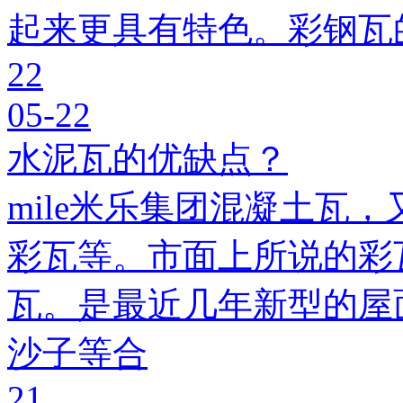
起来更具有特色。彩钢瓦
22
05-22
水泥瓦的优缺点？
mile米乐集团混凝土瓦，
彩瓦等。市面上所说的彩瓦
瓦。是最近几年新型的屋
沙子等合
21