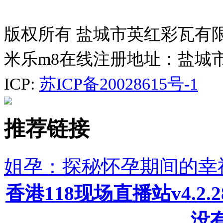
版权所有 盐城市英红彩瓦有
米乐m8在线注册地址：盐城
ICP:
苏ICP备20028615号-1
推荐链接
姐孕：探秘怀孕期间的幸
香港118现场直播站v4.2
没