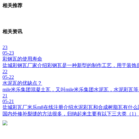
相关推荐
相关资讯
23
05-23
彩钢瓦的使用寿命
盐城彩钢瓦厂家介绍彩钢瓦是一种新型的制作工艺，用于装饰
22
05-22
水泥瓦的优缺点？
mile米乐集团混凝土瓦，又叫mile米乐集团水泥瓦，水泥彩
21
05-21
盐城彩瓦厂米乐m8在线注册介绍水泥彩瓦和合成树脂瓦有什么
国内外修补裂缝的方法很多，归纳起来主要有以下三大类（1）开