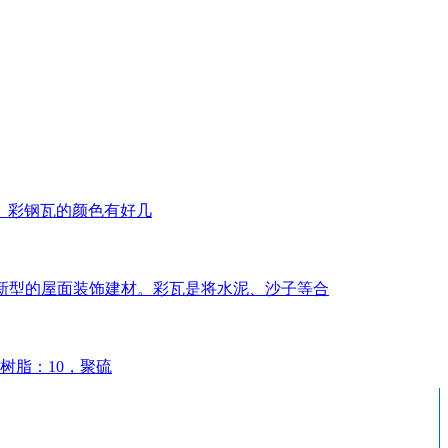
。彩钢瓦的颜色有好几
几年新型的屋面装饰建材。彩瓦是将水泥、沙子等合
树脂：10，聚硫