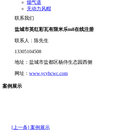
烟气道
无动力风帽
联系我们
盐城市英红彩瓦有限米乐m8在线注册
联系人：陈先生
13305104508
地址：盐城市盐都区杨侍生态园西侧
网址：
www.ycyhcwc.com
案例展示
[上一条] 案例展示