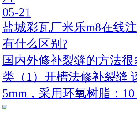
05-21
盐城彩瓦厂米乐m8在线
有什么区别?
国内外修补裂缝的方法很
类（1）开槽法修补裂缝 
5mm，采用环氧树脂：1