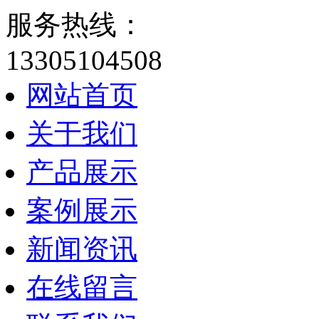
服务热线：
13305104508
网站首页
关于我们
产品展示
案例展示
新闻资讯
在线留言