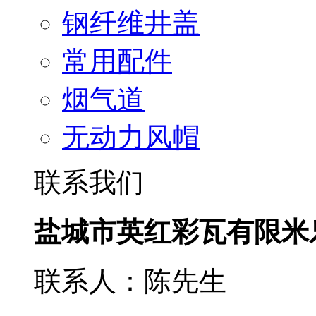
钢纤维井盖
常用配件
烟气道
无动力风帽
联系我们
盐城市英红彩瓦有限米
联系人：陈先生