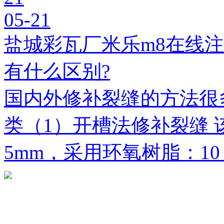
05-21
盐城彩瓦厂米乐m8在线
有什么区别?
国内外修补裂缝的方法很
类（1）开槽法修补裂缝 
5mm，采用环氧树脂：1