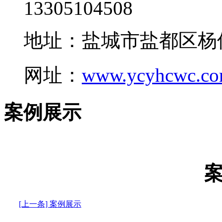
13305104508
地址：盐城市盐都区杨
网址：
www.ycyhcwc.c
案例展示
[上一条] 案例展示