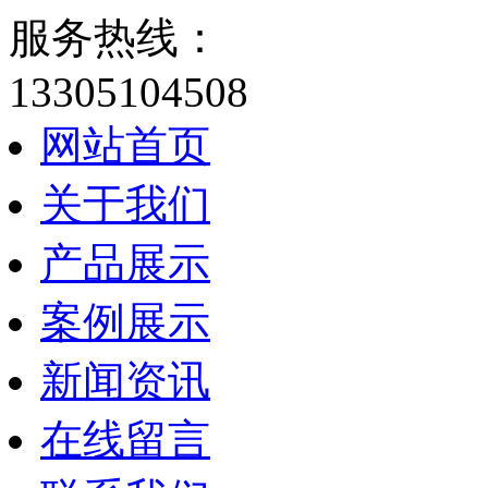
服务热线：
13305104508
网站首页
关于我们
产品展示
案例展示
新闻资讯
在线留言