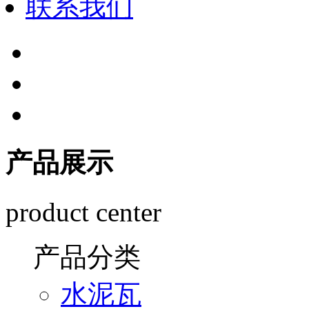
联系我们
产品展示
product center
产品分类
水泥瓦