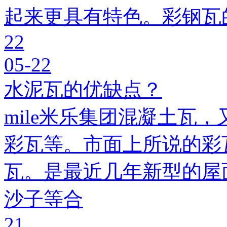
起来更具有特色。彩钢瓦
22
05-22
水泥瓦的优缺点？
mile米乐集团混凝土瓦，
彩瓦等。市面上所说的彩瓦
瓦。是最近几年新型的屋
沙子等合
21