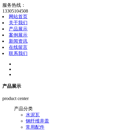
服务热线：
13305104508
网站首页
关于我们
产品展示
案例展示
新闻资讯
在线留言
联系我们
产品展示
product center
产品分类
水泥瓦
钢纤维井盖
常用配件