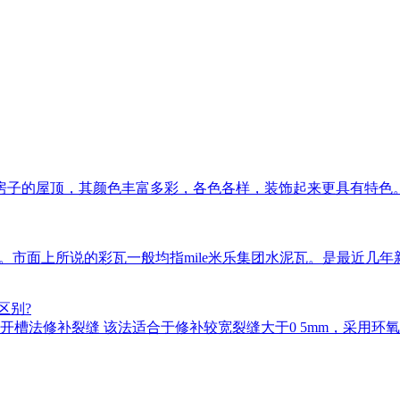
房子的屋顶，其颜色丰富多彩，各色各样，装饰起来更具有特色
瓦等。市面上所说的彩瓦一般均指mile米乐集团水泥瓦。是最近
区别?
槽法修补裂缝 该法适合于修补较宽裂缝大于0 5mm，采用环氧