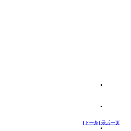
[下一条] 最后一页