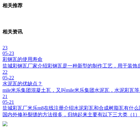
相关推荐
相关资讯
23
05-23
彩钢瓦的使用寿命
盐城彩钢瓦厂家介绍彩钢瓦是一种新型的制作工艺，用于装饰
22
05-22
水泥瓦的优缺点？
mile米乐集团混凝土瓦，又叫mile米乐集团水泥瓦，水泥彩
21
05-21
盐城彩瓦厂米乐m8在线注册介绍水泥彩瓦和合成树脂瓦有什么
国内外修补裂缝的方法很多，归纳起来主要有以下三大类（1）开