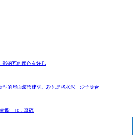
。彩钢瓦的颜色有好几
几年新型的屋面装饰建材。彩瓦是将水泥、沙子等合
树脂：10，聚硫