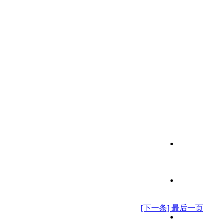
[下一条] 最后一页