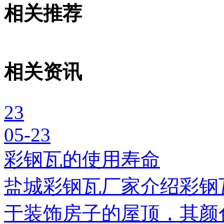
相关推荐
相关资讯
23
05-23
彩钢瓦的使用寿命
盐城彩钢瓦厂家介绍彩钢
于装饰房子的屋顶，其颜