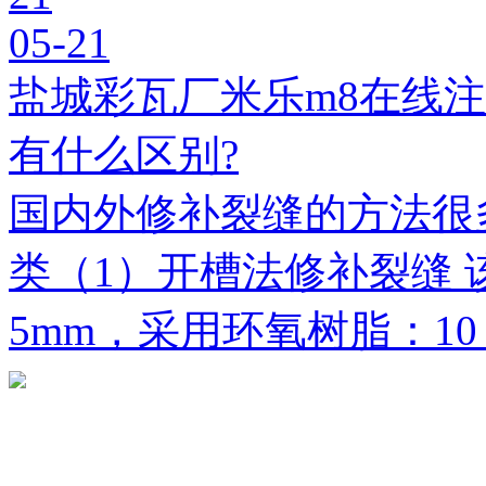
05-21
盐城彩瓦厂米乐m8在线
有什么区别?
国内外修补裂缝的方法很
类（1）开槽法修补裂缝 
5mm，采用环氧树脂：1