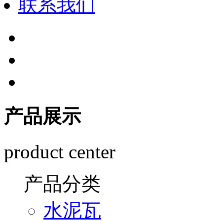
联系我们
产品展示
product center
产品分类
水泥瓦