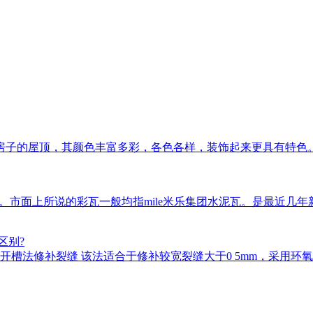
房子的屋顶，其颜色丰富多彩，各色各样，装饰起来更具有特色
瓦等。市面上所说的彩瓦一般均指mile米乐集团水泥瓦。是最近
区别?
槽法修补裂缝 该法适合于修补较宽裂缝大于0 5mm，采用环氧