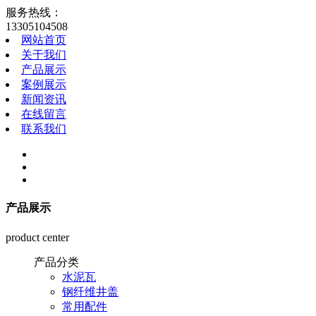
服务热线：
13305104508
网站首页
关于我们
产品展示
案例展示
新闻资讯
在线留言
联系我们
产品展示
product center
产品分类
水泥瓦
钢纤维井盖
常用配件