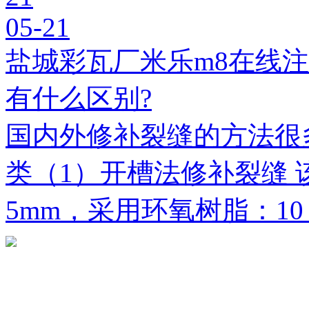
05-21
盐城彩瓦厂米乐m8在线
有什么区别?
国内外修补裂缝的方法很
类（1）开槽法修补裂缝 
5mm，采用环氧树脂：1