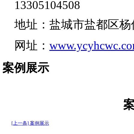
13305104508
地址：盐城市盐都区杨
网址：
www.ycyhcwc.c
案例展示
[上一条] 案例展示