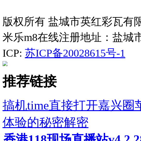
版权所有 盐城市英红彩瓦有
米乐m8在线注册地址：盐城
ICP:
苏ICP备20028615号-1
推荐链接
搞机time直接打开嘉兴
体验的秘密解密
香港118现场直播站v4.2