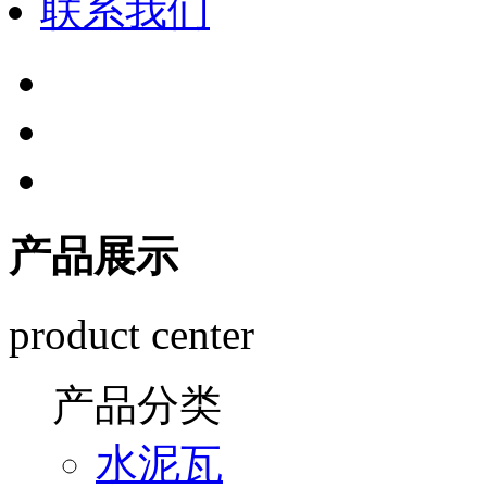
联系我们
产品展示
product center
产品分类
水泥瓦