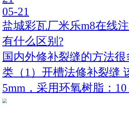
05-21
盐城彩瓦厂米乐m8在线
有什么区别?
国内外修补裂缝的方法很
类（1）开槽法修补裂缝 
5mm，采用环氧树脂：1