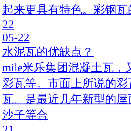
起来更具有特色。彩钢瓦
22
05-22
水泥瓦的优缺点？
mile米乐集团混凝土瓦，
彩瓦等。市面上所说的彩瓦
瓦。是最近几年新型的屋
沙子等合
21