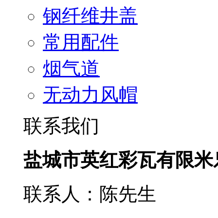
钢纤维井盖
常用配件
烟气道
无动力风帽
联系我们
盐城市英红彩瓦有限米
联系人：陈先生