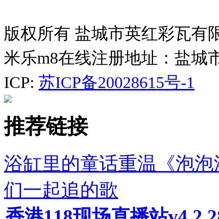
版权所有 盐城市英红彩瓦有
米乐m8在线注册地址：盐城
ICP:
苏ICP备20028615号-1
推荐链接
浴缸里的童话重温《泡泡浴
们一起追的歌
香港118现场直播站v4.2