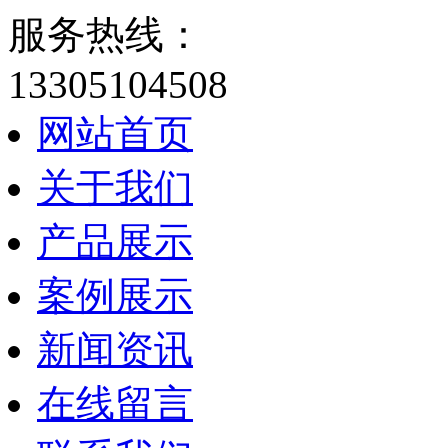
服务热线：
13305104508
网站首页
关于我们
产品展示
案例展示
新闻资讯
在线留言