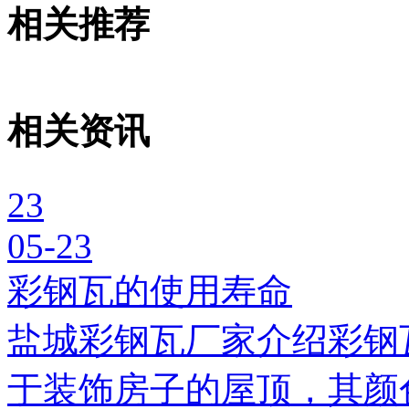
相关推荐
相关资讯
23
05-23
彩钢瓦的使用寿命
盐城彩钢瓦厂家介绍彩钢
于装饰房子的屋顶，其颜