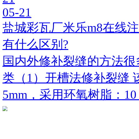
05-21
盐城彩瓦厂米乐m8在线
有什么区别?
国内外修补裂缝的方法很
类（1）开槽法修补裂缝 
5mm，采用环氧树脂：1