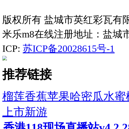
版权所有 盐城市英红彩瓦有
米乐m8在线注册地址：盐城
ICP:
苏ICP备20028615号-1
推荐链接
榴莲香蕉苹果哈密瓜水蜜
上市新游
香港118现场直播站v4.2