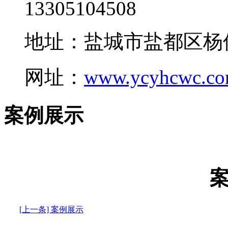
13305104508
地址：盐城市盐都区杨
网址：
www.ycyhcwc.c
案例展示
[上一条] 案例展示