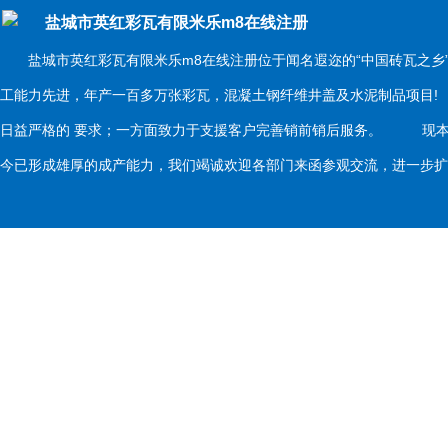
盐城市英红彩瓦有限米乐m8在线注册
盐城市英红彩瓦有限米乐m8在线注册位于闻名遐迩的“中国砖瓦之乡
工能力先进，年产一百多万张彩瓦，混凝土钢纤维井盖及水泥制品项目
日益严格的 要求；一方面致力于支援客户完善销前销后服务。 现本
今已形成雄厚的成产能力，我们竭诚欢迎各部门来函参观交流，进一步扩大