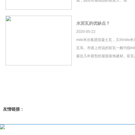
成，因而所成制品的密度大、强
水泥瓦的优缺点？
2020-05-22
mile米乐集团混凝土瓦，又叫mil
瓦等。市面上所说的彩瓦一般均指mi
最近几年新型的屋面装饰建材。彩瓦
友情链接：