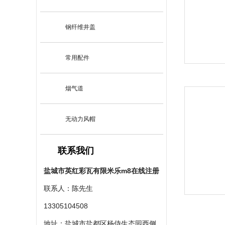
钢纤维井盖
常用配件
烟气道
无动力风帽
联系我们
盐城市英红彩瓦有限米乐m8在线注册
联系人：陈先生
13305104508
地址：盐城市盐都区杨侍生态园西侧