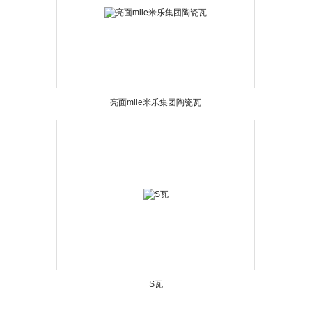
亮面mile米乐集团陶瓷瓦
S瓦