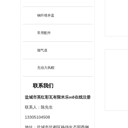
钢纤维井盖
常用配件
烟气道
无动力风帽
联系我们
盐城市英红彩瓦有限米乐m8在线注册
联系人：陈先生
13305104508
地址：盐城市盐都区杨侍生态园西侧