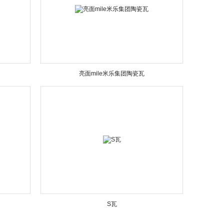
亮面mile米乐集团陶瓷瓦
S瓦